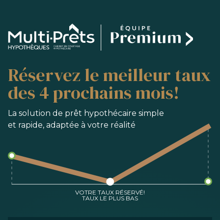
SERVICES
Réservez le meilleur taux
ACHAT
REFINANCEMENT
des 4 prochains mois!
RENOUVELLEMENT
PRÉ-AUTORISATION
La solution de prêt hypothécaire simple
et rapide, adaptée à votre réalité
OUTILS
FAQ
NOUS JOINDRE
ÉQUIPE
VOTRE TAUX RÉSERVÉ!
TAUX LE PLUS BAS
EN