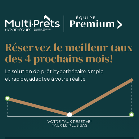
SERVICES
Réservez le meilleur taux
ACHAT
REFINANCEMENT
des 4 prochains mois!
RENOUVELLEMENT
PRÉ-AUTORISATION
La solution de prêt hypothécaire simple
et rapide, adaptée à votre réalité
OUTILS
FAQ
NOUS JOINDRE
ÉQUIPE
VOTRE TAUX RÉSERVÉ!
TAUX LE PLUS BAS
EN