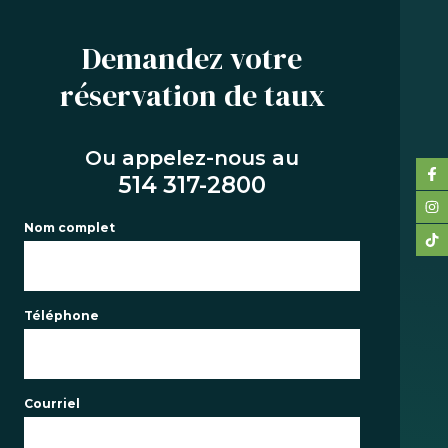
Demandez votre
réservation de taux
SERVICES
ACHAT
Ou appelez-nous au
REFINANCEMENT
514 317-2800
RENOUVELLEMENT
Nom complet
PRÉ-AUTORISATION
OUTILS
FAQ
Téléphone
NOUS JOINDRE
ÉQUIPE
Courriel
EN