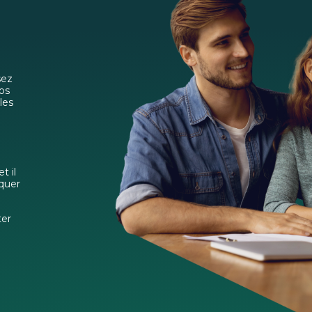
sez
vos
les
t il
iquer
ter