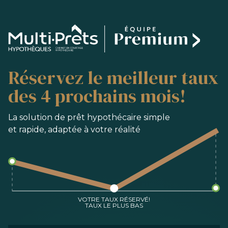
SERVICES
Réservez le meilleur taux
ACHAT
REFINANCEMENT
des 4 prochains mois!
RENOUVELLEMENT
PRÉ-AUTORISATION
La solution de prêt hypothécaire simple
et rapide, adaptée à votre réalité
OUTILS
FAQ
NOUS JOINDRE
ÉQUIPE
VOTRE TAUX RÉSERVÉ!
TAUX LE PLUS BAS
EN