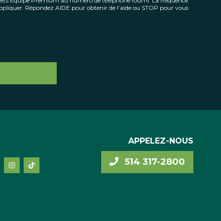
Prêts Équipe Premium au numéro de téléphone fourni. La fréquence
’appliquer. Répondez AIDE pour obtenir de l’aide ou STOP pour vous
APPELEZ-NOUS
514 317-2800