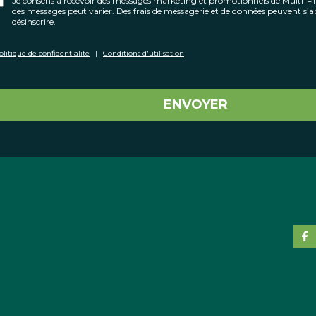
Je consens à recevoir des messages marketing et promotionnels de Multi-
des messages peut varier. Des frais de messagerie et de données peuvent s
désinscrire.
olitique de confidentialité
|
Conditions d'utilisation
ENVOYER