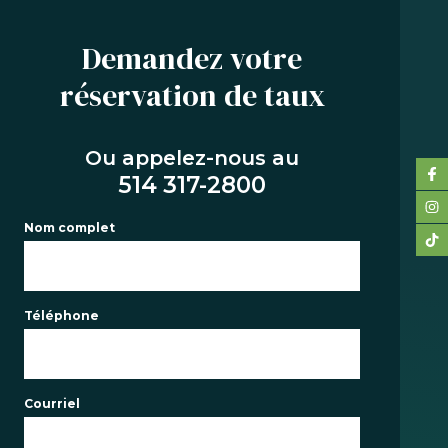
Demandez votre
réservation de taux
SERVICES
ACHAT
Ou appelez-nous au
REFINANCEMENT
514 317-2800
RENOUVELLEMENT
Nom complet
PRÉ-AUTORISATION
OUTILS
FAQ
Téléphone
NOUS JOINDRE
ÉQUIPE
Courriel
EN