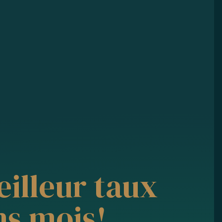
eilleur taux
ns mois!