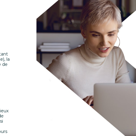
tant
), la
e de
mieux
de
si
ours