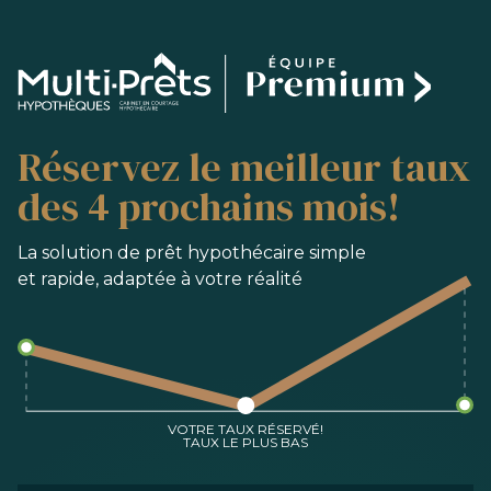
SERVICES
Réservez le meilleur taux
ACHAT
REFINANCEMENT
des 4 prochains mois!
RENOUVELLEMENT
PRÉ-AUTORISATION
La solution de prêt hypothécaire simple
et rapide, adaptée à votre réalité
OUTILS
FAQ
NOUS JOINDRE
ÉQUIPE
VOTRE TAUX RÉSERVÉ!
TAUX LE PLUS BAS
EN