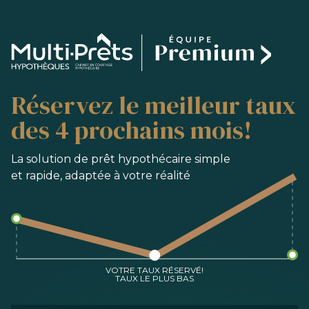
SERVICES
Réservez le meilleur taux
ACHAT
REFINANCEMENT
des 4 prochains mois!
RENOUVELLEMENT
PRÉ-AUTORISATION
La solution de prêt hypothécaire simple
et rapide, adaptée à votre réalité
OUTILS
FAQ
NOUS JOINDRE
ÉQUIPE
VOTRE TAUX RÉSERVÉ!
TAUX LE PLUS BAS
EN